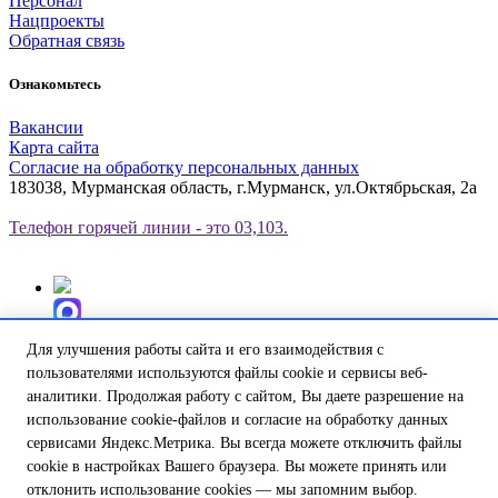
Персонал
Нацпроекты
Обратная связь
Ознакомьтесь
Вакансии
Карта сайта
Согласие на обработку персональных данных
183038, Мурманская область, г.Мурманск, ул.Октябрьская, 2а
Телефон горячей линии - это 03,103.
Для улучшения работы сайта и его взаимодействия с
Все права принадлежат ГОБУЗ "Мурманская областная
пользователями используются файлы cookie и сервисы веб-
станция корой медицинской помощи"
аналитики. Продолжая работу с сайтом, Вы даете разрешение на
© 2013-2025 ГОБУЗ "Мурманская областная станция скорой
использование cookie-файлов и согласие на обработку данных
медицинской помощи"
сервисами Яндекс.Метрика. Вы всегда можете отключить файлы
cookie в настройках Вашего браузера. Вы можете принять или
отклонить использование cookies — мы запомним выбор.