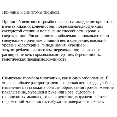
Причины и симптомы тромбоза
Причиной венозного тромбоза является замедление кровотока
в венах нижних конечностей, повреждение/дисфункция
сосудистой стенки и повышение способности крови к
свертыванию. Риски развития заболевания повышаются по
следующим причинам: лишний вес и ожирение, высокий
уровень холестерина, гиподинамия, курение и
злоупотребление алкоголем, переломы ног, варикозное
расширение вен, гормональная терапия, беременность,
генетическая предрасположенность.
Симптомы тромбоза многолики, как и само заболевание. В
числе наиболее распространенных: резкая непроходящая боль,
изменение цвета кожи в области образования тромба, жжение,
покалывание, мурашки в руке или ноге, судороги в
икроножных мышцах, головокружение, выраженный отек
пораженной конечности, набухание поверхностных вен.