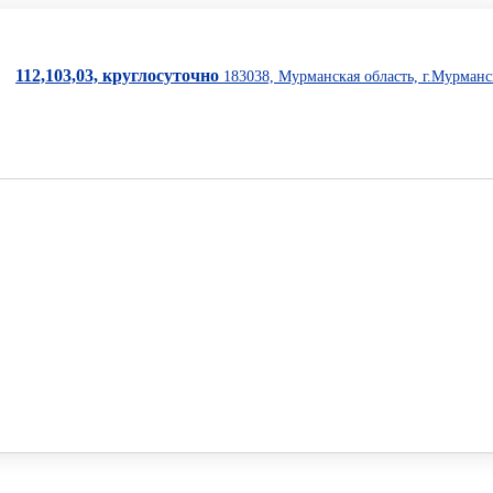
112,103,03, круглосуточно
183038, Мурманская область, г.Мурманск