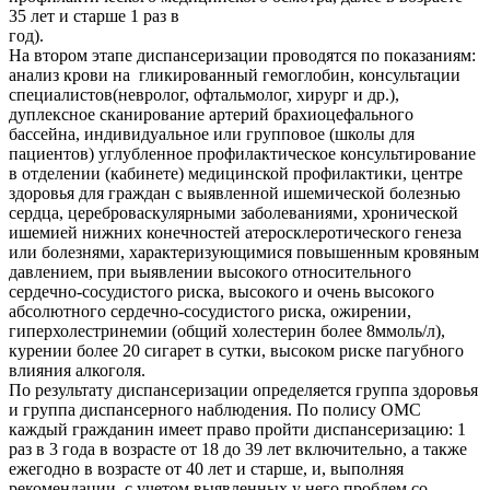
35 лет и старше 1 раз в
год
На втором этапе диспансеризации проводятся по показаниям:
анализ крови на гликированный гемоглобин, консультации
специалистов(невролог, офтальмолог, хирург и др.),
дуплексное сканирование артерий брахиоцефального
бассейна, индивидуальное или групповое (школы для
пациентов) углубленное профилактическое консультирование
в отделении (кабинете) медицинской профилактики, центре
здоровья для граждан с выявленной ишемической болезнью
сердца, цереброваскулярными заболеваниями, хронической
ишемией нижних конечностей атеросклеротического генеза
или болезнями, характеризующимися повышенным кровяным
давлением, при выявлении высокого относительного
сердечно-сосудистого риска, высокого и очень высокого
абсолютного сердечно-сосудистого риска, ожирении,
гиперхолестринемии (общий холестерин более 8ммоль/л),
курении более 20 сигарет в сутки, высоком риске пагубного
влияния алкоголя.
По результату диспансеризации определяется группа здоровья
и группа диспансерного наблюдения. По полису ОМС
каждый гражданин имеет право пройти диспансеризацию: 1
раз в 3 года в возрасте от 18 до 39 лет включительно, а также
ежегодно в возрасте от 40 лет и старше, и, выполняя
рекомендации, с учетом выявленных у него проблем со