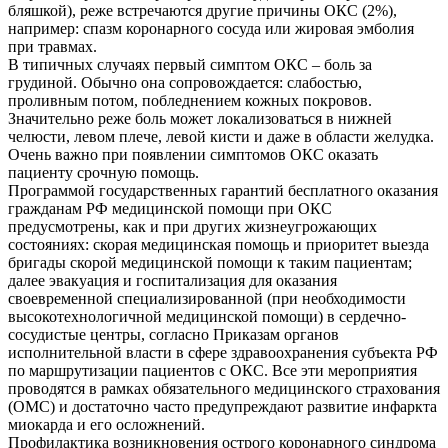
бляшкой), реже встречаются другие причины ОКС (2%),
например: спазм коронарного сосуда или жировая эмболия
при травмах.
В типичных случаях первый симптом ОКС – боль за
грудиной. Обычно она сопровождается: слабостью,
проливным потом, побледнением кожных покровов.
Значительно реже боль может локализоваться в нижней
челюсти, левом плече, левой кисти и даже в области желудка.
Очень важно при появлении симптомов ОКС оказать
пациенту срочную помощь.
Программой государственных гарантий бесплатного оказания
гражданам РФ медицинской помощи при ОКС
предусмотрены, как и при других жизнеугрожающих
состояниях: скорая медицинская помощь и приоритет выезда
бригады скорой медицинской помощи к таким пациентам;
далее эвакуация и госпитализация для оказания
своевременной специализированной (при необходимости
высокотехнологичной медицинской помощи) в сердечно-
сосудистые центры, согласно Приказам органов
исполнительной власти в сфере здравоохранения субъекта РФ
по маршрутизации пациентов с ОКС. Все эти мероприятия
проводятся в рамках обязательного медицинского страхования
(ОМС) и достаточно часто предупреждают развитие инфаркта
миокарда и его осложнений.
Профилактика возникновения острого коронарного синдрома