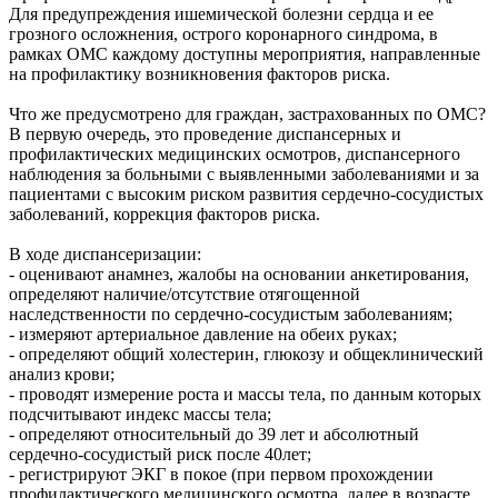
Для предупреждения ишемической болезни сердца и ее
грозного осложнения, острого коронарного синдрома, в
рамках ОМС каждому доступны мероприятия, направленные
на профилактику возникновения факторов риска.
Что же предусмотрено для граждан, застрахованных по ОМС?
В первую очередь, это проведение диспансерных и
профилактических медицинских осмотров, диспансерного
наблюдения за больными с выявленными заболеваниями и за
пациентами с высоким риском развития сердечно-сосудистых
заболеваний, коррекция факторов риска.
В ходе диспансеризации:
- оценивают анамнез, жалобы на основании анкетирования,
определяют наличие/отсутствие отягощенной
наследственности по сердечно-сосудистым заболеваниям;
- измеряют артериальное давление на обеих руках;
- определяют общий холестерин, глюкозу и общеклинический
анализ крови;
- проводят измерение роста и массы тела, по данным которых
подсчитывают индекс массы тела;
- определяют относительный до 39 лет и абсолютный
сердечно-сосудистый риск после 40лет;
- регистрируют ЭКГ в покое (при первом прохождении
профилактического медицинского осмотра, далее в возрасте